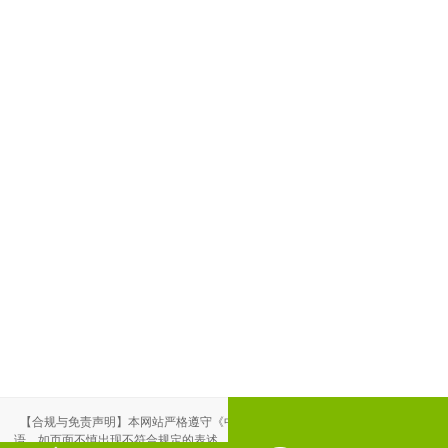
【合规与免责声明】本网站严格遵守《中华人民共和国广告法》，尽力规范用
语。如页面不慎出现不符合规定的表述，敬请联系我们，将立即更正；相关内容