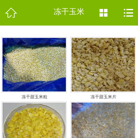
网站首页


冻干玉米


公司简介
产品分类
新闻中心
加工现场
联系我们
冻干甜玉米粒
冻干甜玉米片